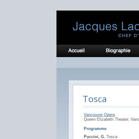
Tosca
Vancouver Opera
Queen Elizabeth Theater, Van
Programme
Puccini, G.
Tosca