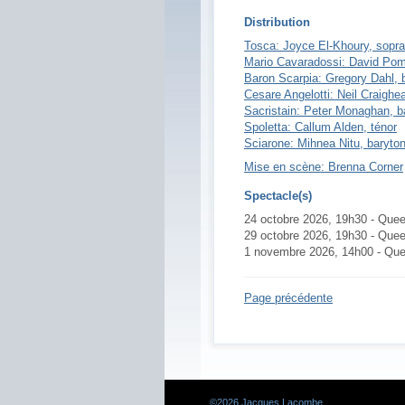
Distribution
Tosca: Joyce El-Khoury, sopr
Mario Cavaradossi: David Pom
Baron Scarpia: Gregory Dahl, 
Cesare Angelotti: Neil Craighe
Sacristain: Peter Monaghan, b
Spoletta: Callum Alden, ténor
Sciarone: Mihnea Nitu, baryto
Mise en scène: Brenna Corner
Spectacle(s)
24 octobre 2026, 19h30 - Quee
29 octobre 2026, 19h30 - Quee
1 novembre 2026, 14h00 - Que
Page précédente
©
2026 Jacques Lacombe